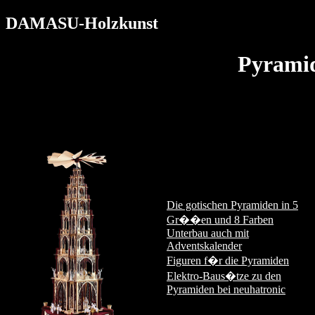
DAMASU-Holzkunst
Pyrami
Die gotischen Pyramiden in 5
Gr��en und 8 Farben
Unterbau auch mit
Adventskalender
Figuren f�r die Pyramiden
Elektro-Baus�tze zu den
Pyramiden bei neuhatronic