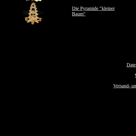
Die Pyramide "kleiner
Baum"
Date
Versand- u